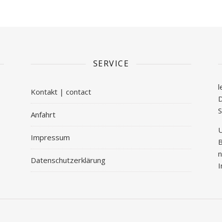
SERVICE
l
Kontakt | contact
D
S
Anfahrt
U
Impressum
B
n
Datenschutzerklärung
I